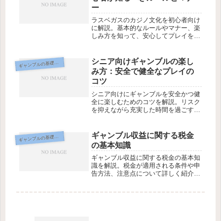
ー
ラスベガスのカジノ文化を初心者向け
に解説。基本的なルールやマナー、楽
しみ方を知って、安心してプレイを楽
しもう。
シニア向けギャンブルの楽し
ギ
ャンブルの基礎知識
み方：安全で健全なプレイの
コツ
シニア向けにギャンブルを安全かつ健
全に楽しむためのコツを解説。リスク
を抑えながら充実した時間を過ごす方
法をご紹介します。
ギャンブル収益に関する税金
ギ
ャンブルの基礎知識
の基本知識
ギャンブル収益に関する税金の基本知
識を解説。税金が適用される条件や申
告方法、注意点について詳しく紹介し
ます。