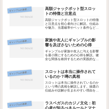
高額ジャックポット型スロッ
ギ
ャンブルの基礎知識
トの特徴と注意点
高額ジャックポット型スロットの特徴
と注意点を初心者向けに解説。仕組み
や魅力、当選確率やベット条件など、
遊ぶ前に知っておきたいポイントを整
理します。
家族や友人にギャンブルの影
ギ
ャンブルの基礎知識
響を及ぼさないための心得
ギャンブルが家族や友人に与える影響
を最小限にするための心得を解説。健
全な関係を維持するための実践的なア
ドバイスを紹介します。
スロットは本当に操作されて
ギ
ャンブルの基礎知識
いるのか？噂の真相
スロットは本当に操作されているのか
という噂の真相を解説します。抽選の
仕組みや誤解が生まれやすい理由を整
理し、事実と噂を切り分けて理解する
ための視点を紹介します。
ラスベガスのカジノ文化：初
ギ
ャンブルの基礎知識
心者が知るべきルールとマナ