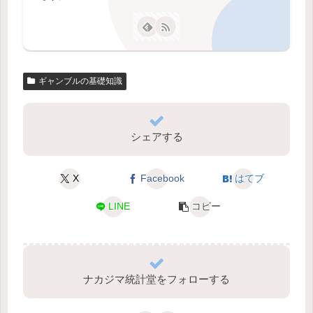
ギャンブルの基礎知識
シェアする
X
Facebook
はてブ
LINE
コピー
ナカジマ統計堂をフォローする