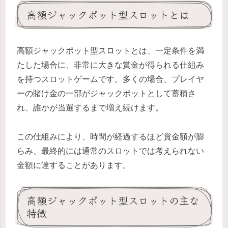
高額ジャックポット型スロットとは
高額ジャックポット型スロットとは、一定条件を満
たした場合に、非常に大きな賞金が得られる仕組み
を持つスロットゲームです。多くの場合、プレイヤ
ーの賭け金の一部がジャックポットとして蓄積さ
れ、誰かが当選するまで増え続けます。
この仕組みにより、時間が経過するほど賞金額が膨
らみ、最終的には通常のスロットでは考えられない
金額に達することがあります。
高額ジャックポット型スロットの主な
特徴