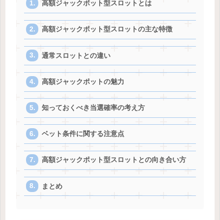
高額ジャックポット型スロットとは
高額ジャックポット型スロットの主な特徴
通常スロットとの違い
高額ジャックポットの魅力
知っておくべき当選確率の考え方
ベット条件に関する注意点
高額ジャックポット型スロットとの向き合い方
まとめ