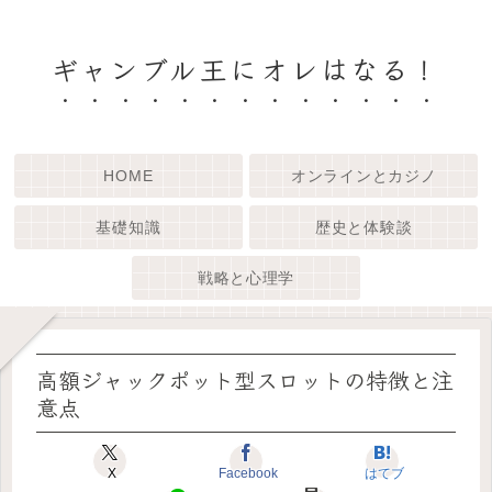
ギャンブル王にオレはなる！
HOME
オンラインとカジノ
基礎知識
歴史と体験談
戦略と心理学
高額ジャックポット型スロットの特徴と注
意点
X
Facebook
はてブ