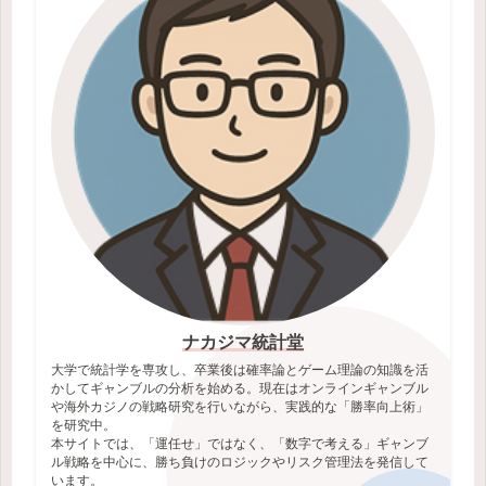
ナカジマ統計堂
大学で統計学を専攻し、卒業後は確率論とゲーム理論の知識を活
かしてギャンブルの分析を始める。現在はオンラインギャンブル
や海外カジノの戦略研究を行いながら、実践的な「勝率向上術」
を研究中。
本サイトでは、「運任せ」ではなく、「数字で考える」ギャンブ
ル戦略を中心に、勝ち負けのロジックやリスク管理法を発信して
います。