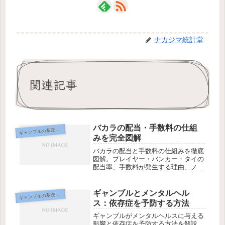
ナカジマ統計堂
関連記事
バカラの配当・手数料の仕組
ギ
ャンブルの基礎知識
みを完全図解
バカラの配当と手数料の仕組みを徹底
図解。プレイヤー・バンカー・タイの
配当率、手数料が発生する理由、ノー
コミッションテーブルの実態までをわ
かりやすく整理し、収支を正しく理解
するための基礎知識をまとめます。
ギャンブルとメンタルヘル
ギ
ャンブルの基礎知識
ス：依存症を予防する方法
ギャンブルがメンタルヘルスに与える
影響と依存症を予防する方法を解説。