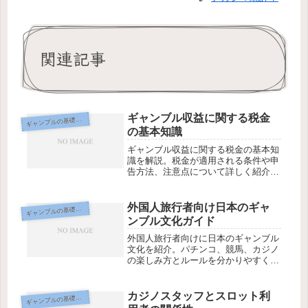
関連記事
ギャンブル収益に関する税金
ギ
ャンブルの基礎知識
の基本知識
ギャンブル収益に関する税金の基本知
識を解説。税金が適用される条件や申
告方法、注意点について詳しく紹介し
ます。
外国人旅行者向け日本のギャ
ギ
ャンブルの基礎知識
ンブル文化ガイド
外国人旅行者向けに日本のギャンブル
文化を紹介。パチンコ、競馬、カジノ
の楽しみ方とルールを分かりやすく解
説します。
カジノスタッフとスロット利
ギ
ャンブルの基礎知識