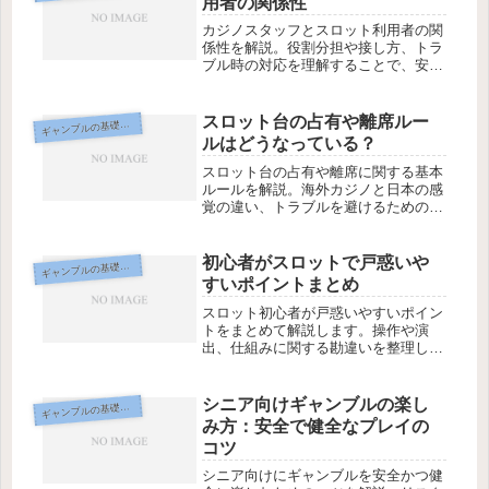
用者の関係性
カジノスタッフとスロット利用者の関
係性を解説。役割分担や接し方、トラ
ブル時の対応を理解することで、安心
してスロットを楽しむためのポイント
を紹介します。
スロット台の占有や離席ルー
ギ
ャンブルの基礎知識
ルはどうなっている？
スロット台の占有や離席に関する基本
ルールを解説。海外カジノと日本の感
覚の違い、トラブルを避けるための注
意点を初心者向けにわかりやすく紹介
します。
初心者がスロットで戸惑いや
ギ
ャンブルの基礎知識
すいポイントまとめ
スロット初心者が戸惑いやすいポイン
トをまとめて解説します。操作や演
出、仕組みに関する勘違いを整理し、
初めてでも落ち着いて楽しむための視
点を紹介します。
シニア向けギャンブルの楽し
ギ
ャンブルの基礎知識
み方：安全で健全なプレイの
コツ
シニア向けにギャンブルを安全かつ健