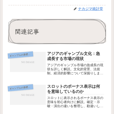
ナカジマ統計堂
関連記事
アジアのギャンブル文化：急
ギ
ャンブルの基礎知識
成長する市場の現状
アジアのギャンブル市場の急成長の現
状を詳しく解説。文化的背景、法規
制、経済的影響について深掘りしま
す。
スロットのボーナス表示は何
ギ
ャンブルの基礎知識
を意味しているのか
スロットに表示されるボーナス表示の
意味を初心者向けに解説。確定・示
唆・演出の違いを整理し、勘違いしや
すいポイントや正しい受け取り方をわ