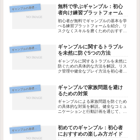
かりやすくまとめます。
無料で学ぶギャンブル：初心
ギ
ャンブルの基礎知識
者向け練習プラットフォーム
初心者が無料でギャンブルの基本を学
べる練習プラットフォームを紹介。リ
スクなくスキルを磨くためのおすすめ
方法を解説します。
ギャンブルに関するトラブル
ギ
ャンブルの基礎知識
を未然に防ぐ5つの方法
ギャンブルに関するトラブルを未然に
防ぐための具体的な方法を解説。リス
ク管理や健全なプレイ方法を初心者向
けに紹介します。
ギャンブルで家族問題を避け
ギ
ャンブルの基礎知識
るための対策
ギャンブルによる家族問題を防ぐため
の具体的な対策を解説。健全なコミュ
ニケーションと行動計画を通じて、ト
ラブルを未然に防ぎます。
初めてのギャンブル：初心者
ギ
ャンブルの基礎知識
におすすめの楽しみ方ガイド