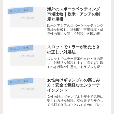
海外のスポーツベッティング
ギ
ャンブルの基礎知識
市場比較｜欧米・アジアの制
度と規模
欧米とアジアのスポーツベッティング
市場を比較し、法制度・市場規模・成
長性の違いを詳しく解説。各国の規制
状況と合法化の動向も紹介します。
スロットでエラーが出たとき
ギ
ャンブルの基礎知識
の正しい対処法
スロットでエラー表示が出たときの正
しい対処法を解説します。慌てずに取
るべき行動や注意点、トラブルを避け
るための基本姿勢を整理し、初心者で
も安心して対応できるようにします。
女性向けギャンブルの楽しみ
ギ
ャンブルの基礎知識
方：安全で気軽なエンターテ
インメント
女性向けにギャンブルを安全で気軽に
楽しむ方法を解説。初心者でも安心し
て挑戦できるコツとおすすめのプレイ
スタイルをご紹介します。