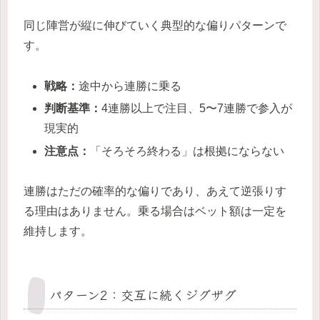
同じ陣営が縦に伸びていく典型的な偏りパターンで
す。
戦略：
途中から連勝に乗る
判断基準：
4連勝以上で注目、5〜7連勝で参入が
現実的
注意点：
「そろそろ終わる」は根拠にならない
連勝はただの確率的な偏りであり、あえて逆張りす
る理由はありません。乗る場合はベット額は一定を
維持します。
パターン2：交互に続くジグザグ