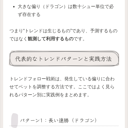
大きな偏り（ドラゴン）は数十シュー単位で必
ず存在する
つまり“トレンドは生じるもの”であり、予測するもの
ではなく
観測して利用するもの
です。
代表的なトレンドパターンと実践方法
トレンドフォロー戦術は、発生している偏りに合わ
せてベットを調整する方法です。ここではよく見ら
れるパターン別に実践例をまとめます。
パターン1：長い連勝（ドラゴン）