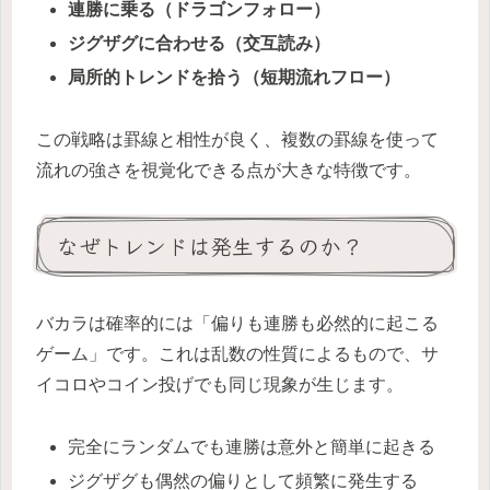
連勝に乗る（ドラゴンフォロー）
ジグザグに合わせる（交互読み）
局所的トレンドを拾う（短期流れフロー）
この戦略は罫線と相性が良く、複数の罫線を使って
流れの強さを視覚化できる点が大きな特徴です。
なぜトレンドは発生するのか？
バカラは確率的には「偏りも連勝も必然的に起こる
ゲーム」です。これは乱数の性質によるもので、サ
イコロやコイン投げでも同じ現象が生じます。
完全にランダムでも連勝は意外と簡単に起きる
ジグザグも偶然の偏りとして頻繁に発生する