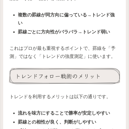
複数の罫線が同方向に偏っている→トレンド強
い
罫線ごとに方向性がバラバラ→トレンド弱い
これはプロが最も重視するポイントで、罫線を「予
測」ではなく「トレンドの強度測定」に使います。
トレンドフォロー戦術のメリット
トレンドを利用するメリットは以下の通りです。
流れを味方にすることで勝率が安定しやすい
罫線との相性が良く、判断がしやすい