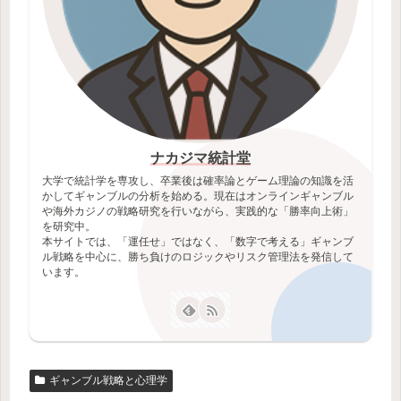
ナカジマ統計堂
大学で統計学を専攻し、卒業後は確率論とゲーム理論の知識を活
かしてギャンブルの分析を始める。現在はオンラインギャンブル
や海外カジノの戦略研究を行いながら、実践的な「勝率向上術」
を研究中。
本サイトでは、「運任せ」ではなく、「数字で考える」ギャンブ
ル戦略を中心に、勝ち負けのロジックやリスク管理法を発信して
います。
ギャンブル戦略と心理学