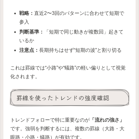
戦略：
直近2〜3回のパターンに合わせて短期で
参入
判断基準：
「短期で同じ動きが複数回」起きて
いるか
注意点：
長期持ちはせず“短期の波”と割り切る
これは罫線では“小路”や“蟻路”の軽い偏りとして視覚
化されます。
罫線を使ったトレンドの強度確認
トレンドフォローで特に重要なのが
「流れの強さ」
です。強弱を判断するには、複数の罫線（大路・大
眼路・小路・蟻路）が有効です。