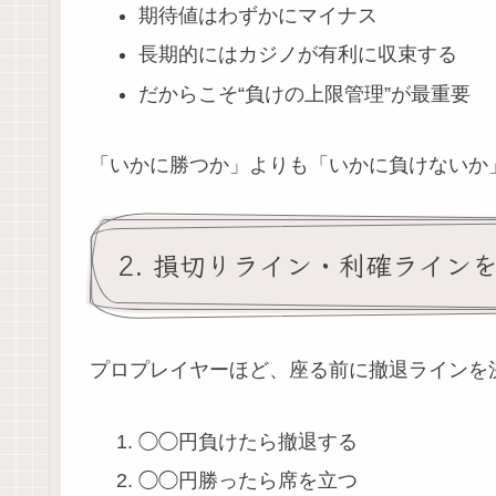
期待値はわずかにマイナス
長期的にはカジノが有利に収束する
だからこそ“負けの上限管理”が最重要
「いかに勝つか」よりも「いかに負けないか
2. 損切りライン・利確ライン
プロプレイヤーほど、座る前に撤退ラインを
◯◯円負けたら撤退する
◯◯円勝ったら席を立つ