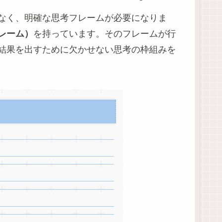
なく、明確な思考フレームが必要になりま
レーム）
を持っています。そのフレームが行
結果を出すために欠かせない思考の枠組みを