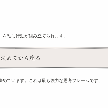
」を軸に行動が組み立てられます。
を決めてから座る
決めています。これは最も強力な思考フレームです。