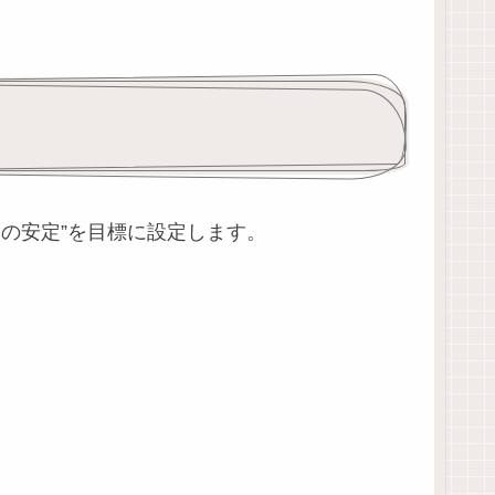
の安定”を目標に設定します。