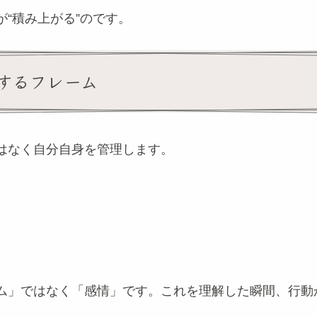
“積み上がる”のです。
理するフレーム
はなく自分自身を管理します。
ム」ではなく「感情」です。これを理解した瞬間、行動