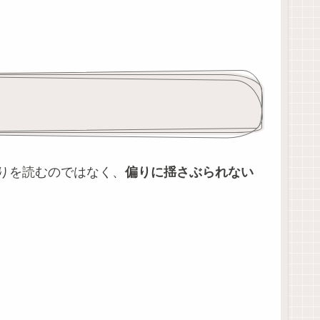
りを読むのではなく、
偏りに揺さぶられない