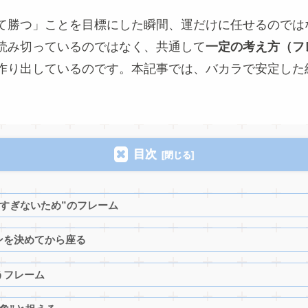
て勝つ」ことを目標にした瞬間、運だけに任せるのでは
読み切っているのではなく、共通して
一定の考え方（フ
作り出しているのです。本記事では、バカラで安定した
目次
負けすぎないため”のフレーム
インを決めてから座る
うフレーム