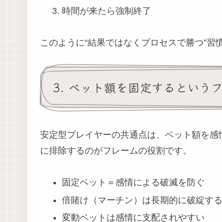
時間が来たら強制終了
このように“結果ではなくプロセスで勝つ”習
3. ベット額を固定するという
安定型プレイヤーの共通点は、ベット額を感
に排除するのがフレームの役割です。
固定ベット＝感情による破滅を防ぐ
倍賭け（マーチン）は長期的に破綻す
変動ベットは感情に支配されやすい