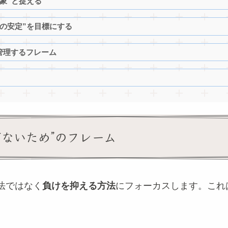
現象”と捉える
年間の安定”を目標にする
を管理するフレーム
すぎないため”のフレーム
法ではなく
負けを抑える方法
にフォーカスします。これ