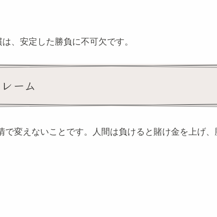
慣は、安定した勝負に不可欠です。
フレーム
情で変えないことです。人間は負けると賭け金を上げ、
る