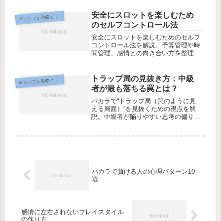
安全にスロットを楽しむため
ギ
ャンブル戦略と心理学
のセルフコントロール法
安全にスロットを楽しむためのセルフ
コントロール法を解説。予算管理や時
間管理、感情との向き合い方を整理
し、無理なく娯楽として付き合うため
の実践的な考え方をまとめます。
トラップ局の見抜き方：中級
ギ
ャンブル戦略と心理学
者が最も落ちる罠とは？
バカラで“トラップ局（罠のように見
える局面）”を見抜くための視点を解
説。中級者が陥りやすい思考の偏り
や、危険シグナル、撤退判断の基準を
整理し、安全にプレイするための指針
をまとめます。
バカラで負ける人の心理パターン10
選
感情に左右されないプレイスタイル
の作り方