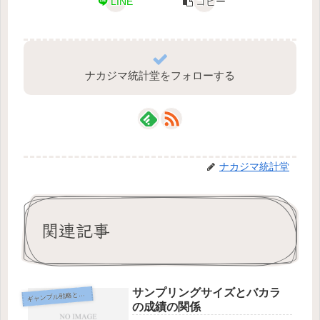
LINE
コピー
ナカジマ統計堂をフォローする
ナカジマ統計堂
関連記事
サンプリングサイズとバカラ
ギ
ャンブル戦略と心理学
の成績の関係