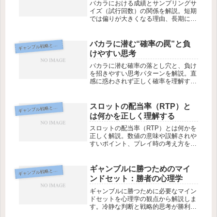
バカラにおける成績とサンプリングサ
イズ（試行回数）の関係を解説。短期
では偏りが大きくなる理由、長期にな
るほど“期待値通り”に収束する仕組み
をわかりやすく分析します。
バカラに潜む“確率の罠”と負
ギ
ャンブル戦略と心理学
けやすい思考
バカラに潜む確率の落とし穴と、負け
を招きやすい思考パターンを解説。直
感に惑わされず正しく確率を理解する
ことで、無駄な損失を避けるための基
礎知識をまとめます。
スロットの配当率（RTP）と
ギ
ャンブル戦略と心理学
は何かを正しく理解する
スロットの配当率（RTP）とは何かを
正しく解説。数値の意味や誤解されや
すいポイント、プレイ時の考え方を整
理し、初心者でも安心して理解できる
内容を紹介します。
ギャンブルに勝つためのマイ
ギ
ャンブル戦略と心理学
ンドセット：勝者の心理学
ギャンブルに勝つために必要なマイン
ドセットを心理学の観点から解説しま
す。冷静な判断と戦略的思考が勝利へ
の鍵です。