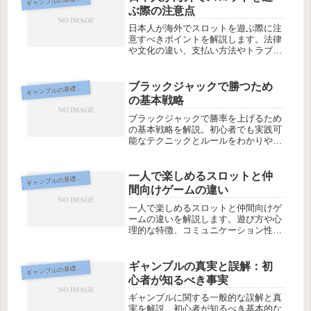
ギ
ぶ際の注意点
日本人が海外でスロットを遊ぶ際に注
意すべきポイントを解説します。法律
や文化の違い、支払い方法やトラブル
対応など、初めてでも安心して楽しむ
ための基本を整理します。
ブラックジャックで勝つため
ギ
ャンブルの基礎知識
の基本戦略
ブラックジャックで勝率を上げるため
の基本戦略を解説。初心者でも実践可
能なテクニックとルールをわかりやす
く紹介します。
一人で楽しめるスロットと仲
ギ
ャンブルの基礎知識
間向けゲームの違い
一人で楽しめるスロットと仲間向けゲ
ームの違いを解説します。遊び方や心
理的な特徴、コミュニケーション性の
有無などの観点から、それぞれに向い
ている楽しみ方を整理します。
ギャンブルの真実と誤解：初
ギ
ャンブルの基礎知識
心者が知るべき事実
ギャンブルに関する一般的な誤解と真
実を解説。初心者が知るべき基本的な