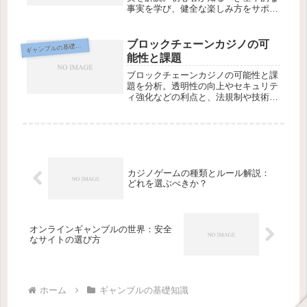
事実を学び、健全な楽しみ方をサポー
トします。
ブロックチェーンカジノの可
ギ
ャンブルの基礎知識
能性と課題
ブロックチェーンカジノの可能性と課
題を分析。透明性の向上やセキュリテ
ィ強化などの利点と、法規制や技術的
課題を解説します。
カジノゲームの種類とルール解説：
どれを選ぶべきか？
オンラインギャンブルの世界：安全
なサイトの選び方
ホーム
ギャンブルの基礎知識